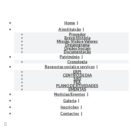
Home
A instituição
Provedor
Breve História
Missão, Visão e Valores
Organograma
Orgãos Sociais
Documentação
Património
Cronologia
Respostas sociais e serviços
ERPI
CENTRO DE DIA
SAD
PEA
PLANO DE ATIVIDADES
EMENTAS
Notícias/Eventos
Galeria
Inscrições
Contactos