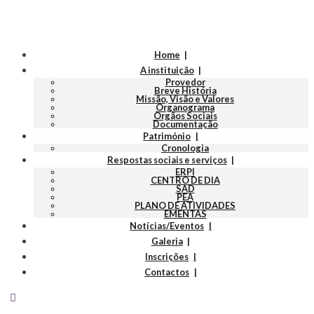
Home
A instituição
Provedor
Breve História
Missão, Visão e Valores
Organograma
Orgãos Sociais
Documentação
Património
Cronologia
Respostas sociais e serviços
ERPI
CENTRO DE DIA
SAD
PEA
PLANO DE ATIVIDADES
EMENTAS
Notícias/Eventos
Galeria
Inscrições
Contactos