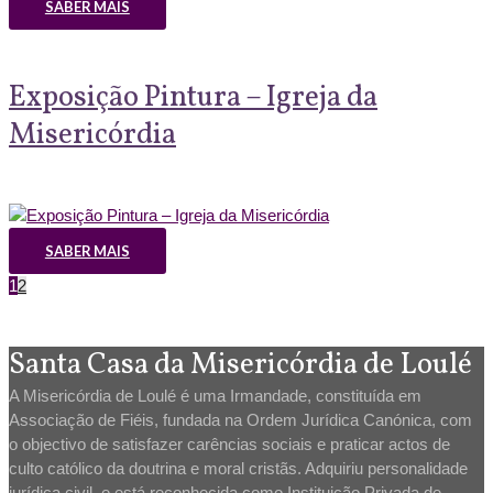
SABER MAIS
Exposição Pintura – Igreja da
Misericórdia
SABER MAIS
1
2
Santa Casa da Misericórdia de Loulé
A Misericórdia de Loulé é uma Irmandade, constituída em
Associação de Fiéis, fundada na Ordem Jurídica Canónica, com
o objectivo de satisfazer carências sociais e praticar actos de
culto católico da doutrina e moral cristãs. Adquiriu personalidade
jurídica civil, e está reconhecida como Instituição Privada de