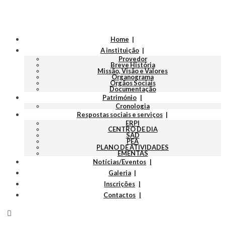
Home
A instituição
Provedor
Breve História
Missão, Visão e Valores
Organograma
Orgãos Sociais
Documentação
Património
Cronologia
Respostas sociais e serviços
ERPI
CENTRO DE DIA
SAD
PEA
PLANO DE ATIVIDADES
EMENTAS
Notícias/Eventos
Galeria
Inscrições
Contactos