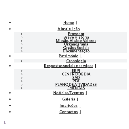
Home
A instituição
Provedor
Breve História
Missão, Visão e Valores
Organograma
Orgãos Sociais
Documentação
Património
Cronologia
Respostas sociais e serviços
ERPI
CENTRO DE DIA
SAD
PEA
PLANO DE ATIVIDADES
EMENTAS
Notícias/Eventos
Galeria
Inscrições
Contactos