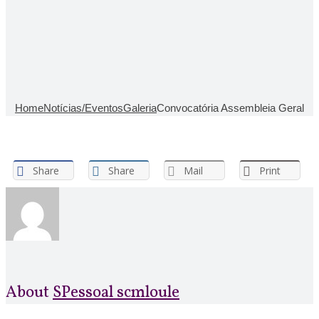
Home
Notícias/Eventos
Galeria
Convocatória Assembleia Geral
Share
Share
Mail
Print
About
SPessoal scmloule