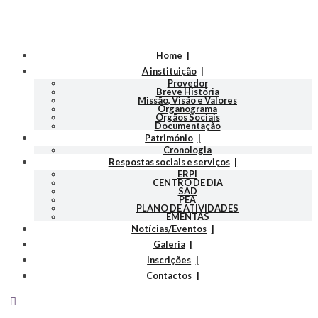
Home
A instituição
Provedor
Breve História
Missão, Visão e Valores
Organograma
Orgãos Sociais
Documentação
Património
Cronologia
Respostas sociais e serviços
ERPI
CENTRO DE DIA
SAD
PEA
PLANO DE ATIVIDADES
EMENTAS
Notícias/Eventos
Galeria
Inscrições
Contactos