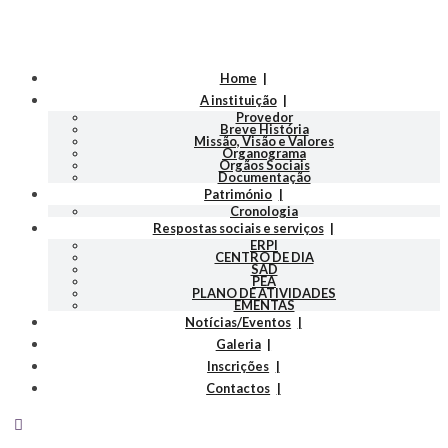
Home
A instituição
Provedor
Breve História
Missão, Visão e Valores
Organograma
Orgãos Sociais
Documentação
Património
Cronologia
Respostas sociais e serviços
ERPI
CENTRO DE DIA
SAD
PEA
PLANO DE ATIVIDADES
EMENTAS
Notícias/Eventos
Galeria
Inscrições
Contactos