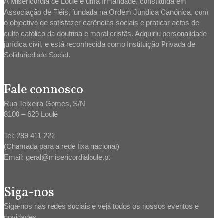
A Misericórdia de Loulé é uma Irmandade, constituída em
Associação de Fiéis, fundada na Ordem Jurídica Canónica, com
o objectivo de satisfazer carências sociais e praticar actos de
culto católico da doutrina e moral cristãs. Adquiriu personalidade
jurídica civil, e está reconhecida como Instituição Privada de
Solidariedade Social.
Fale connosco
Rua Teixeira Gomes, S/N
8100 – 629 Loulé
Tel: 289 411 222
(Chamada para a rede fixa nacional)
Email: geral@misericordialoule.pt
Siga-nos
Siga-nos nas redes sociais e veja todos os nossos eventos e
novidades.