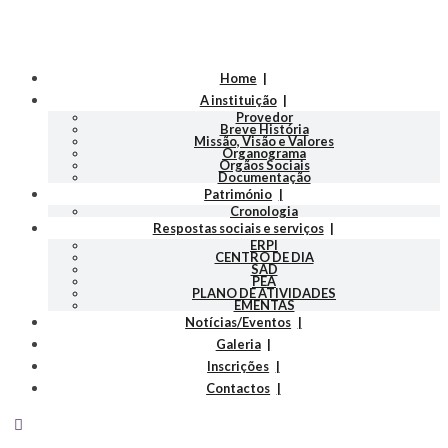
Home
A instituição
Provedor
Breve História
Missão, Visão e Valores
Organograma
Orgãos Sociais
Documentação
Património
Cronologia
Respostas sociais e serviços
ERPI
CENTRO DE DIA
SAD
PEA
PLANO DE ATIVIDADES
EMENTAS
Notícias/Eventos
Galeria
Inscrições
Contactos