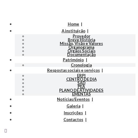
Home
A instituição
Provedor
Breve História
Missão, Visão e Valores
Organograma
Orgãos Sociais
Documentação
Património
Cronologia
Respostas sociais e serviços
ERPI
CENTRO DE DIA
SAD
PEA
PLANO DE ATIVIDADES
EMENTAS
Notícias/Eventos
Galeria
Inscrições
Contactos