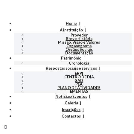
Home
A instituição
Provedor
Breve História
Missão, Visão e Valores
Organograma
Orgãos Sociais
Documentação
Património
Cronologia
Respostas sociais e serviços
ERPI
CENTRO DE DIA
SAD
PEA
PLANO DE ATIVIDADES
EMENTAS
Notícias/Eventos
Galeria
Inscrições
Contactos