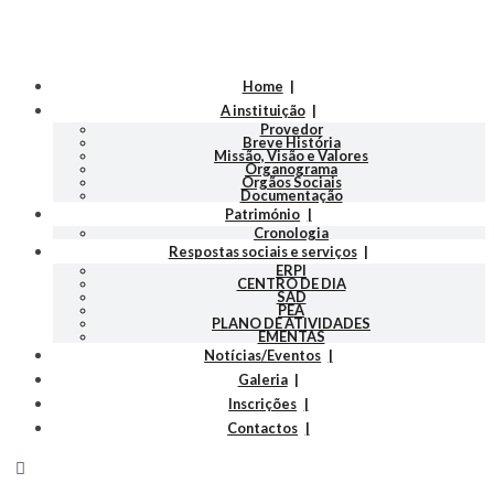
Home
A instituição
Provedor
Breve História
Missão, Visão e Valores
Organograma
Orgãos Sociais
Documentação
Património
Cronologia
Respostas sociais e serviços
ERPI
CENTRO DE DIA
SAD
PEA
PLANO DE ATIVIDADES
EMENTAS
Notícias/Eventos
Galeria
Inscrições
Contactos