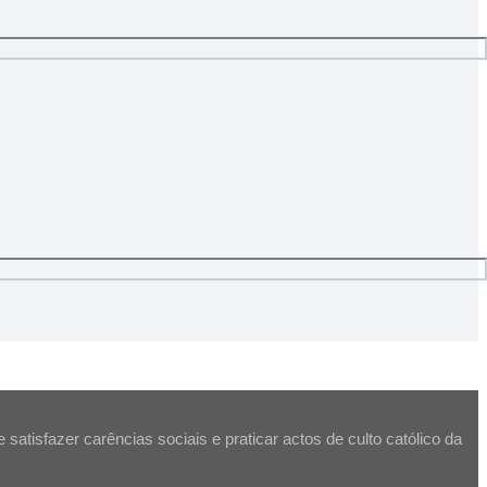
atisfazer carências sociais e praticar actos de culto católico da