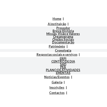
Home
A instituição
Provedor
Breve História
Missão, Visão e Valores
Organograma
Orgãos Sociais
Documentação
Património
Cronologia
Respostas sociais e serviços
ERPI
CENTRO DE DIA
SAD
PEA
PLANO DE ATIVIDADES
EMENTAS
Notícias/Eventos
Galeria
Inscrições
Contactos