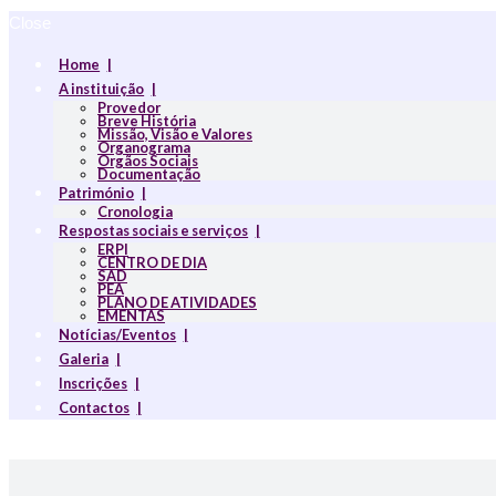
Close
Home
A instituição
Provedor
Breve História
Missão, Visão e Valores
Organograma
Orgãos Sociais
Documentação
Património
Cronologia
Respostas sociais e serviços
ERPI
CENTRO DE DIA
SAD
PEA
PLANO DE ATIVIDADES
EMENTAS
Notícias/Eventos
Galeria
Inscrições
Contactos