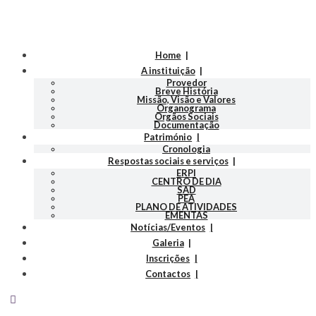
Home
A instituição
Provedor
Breve História
Missão, Visão e Valores
Organograma
Orgãos Sociais
Documentação
Património
Cronologia
Respostas sociais e serviços
ERPI
CENTRO DE DIA
SAD
PEA
PLANO DE ATIVIDADES
EMENTAS
Notícias/Eventos
Galeria
Inscrições
Contactos