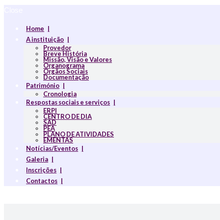
Close
Home
A instituição
Provedor
Breve História
Missão, Visão e Valores
Organograma
Orgãos Sociais
Documentação
Património
Cronologia
Respostas sociais e serviços
ERPI
CENTRO DE DIA
SAD
PEA
PLANO DE ATIVIDADES
EMENTAS
Notícias/Eventos
Galeria
Inscrições
Contactos