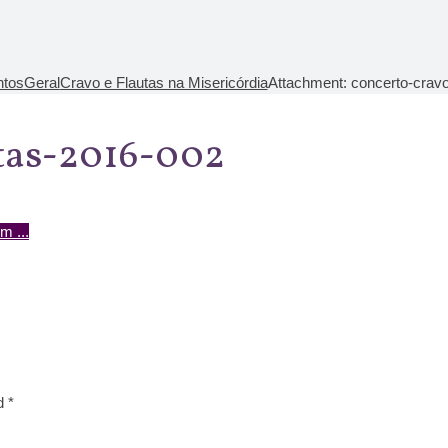
ntos
Geral
Cravo e Flautas na Misericórdia
Attachment: concerto-cravo
utas-2016-002
em
...
d *