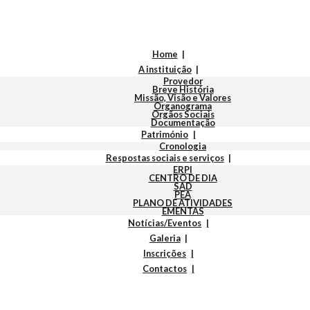
Home
A instituição
Provedor
Breve História
Missão, Visão e Valores
Organograma
Orgãos Sociais
Documentação
Património
Cronologia
Respostas sociais e serviços
ERPI
CENTRO DE DIA
SAD
PEA
PLANO DE ATIVIDADES
EMENTAS
Notícias/Eventos
Galeria
Inscrições
Contactos