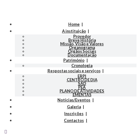
Home
A instituição
Provedor
Breve História
Missão, Visão e Valores
Organograma
Orgãos Sociais
Documentação
Património
Cronologia
Respostas sociais e serviços
ERPI
CENTRO DE DIA
SAD
PEA
PLANO DE ATIVIDADES
EMENTAS
Notícias/Eventos
Galeria
Inscrições
Contactos