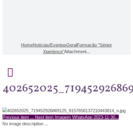
Home
Notícias/Eventos
Geral
Formação "Sénior
Xperience"
Attachment...
402652025_719452926869
Previous item
...
Next item
Imagem WhatsApp 2023-11-30...
No image description ...