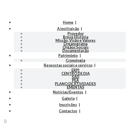
Home
A instituição
Provedor
Breve História
Missão, Visão e Valores
Organograma
Orgãos Sociais
Documentação
Património
Cronologia
Respostas sociais e serviços
ERPI
CENTRO DE DIA
SAD
PEA
PLANO DE ATIVIDADES
EMENTAS
Notícias/Eventos
Galeria
Inscrições
Contactos