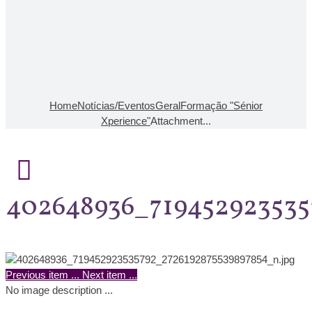
Home
Notícias/Eventos
Geral
Formação "Sénior
Xperience"
Attachment...
402648936_719452923535
Previous item
...
Next item
...
No image description ...