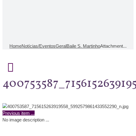
Home
Notícias/Eventos
Geral
Baile S. Martinho
Attachment...
400753587_715615263919
Previous item
...
No image description ...