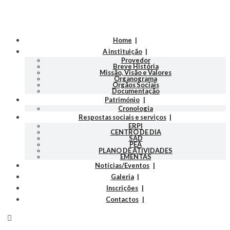
Home
A instituição
Provedor
Breve História
Missão, Visão e Valores
Organograma
Orgãos Sociais
Documentação
Património
Cronologia
Respostas sociais e serviços
ERPI
CENTRO DE DIA
SAD
PEA
PLANO DE ATIVIDADES
EMENTAS
Notícias/Eventos
Galeria
Inscrições
Contactos