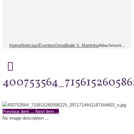
Home
Notícias/Eventos
Geral
Baile S. Martinho
Attachment...
400753564_715615260586
Previous item
...
Next item
...
No image description ...