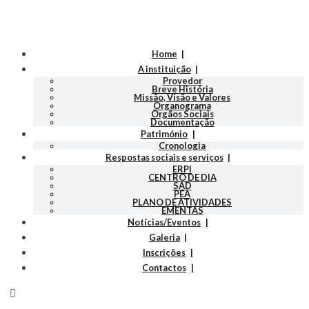
Home
A instituição
Provedor
Breve História
Missão, Visão e Valores
Organograma
Orgãos Sociais
Documentação
Património
Cronologia
Respostas sociais e serviços
ERPI
CENTRO DE DIA
SAD
PEA
PLANO DE ATIVIDADES
EMENTAS
Notícias/Eventos
Galeria
Inscrições
Contactos