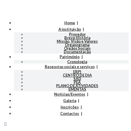
Home
A instituição
Provedor
Breve História
Missão, Visão e Valores
Organograma
Orgãos Sociais
Documentação
Património
Cronologia
Respostas sociais e serviços
ERPI
CENTRO DE DIA
SAD
PEA
PLANO DE ATIVIDADES
EMENTAS
Notícias/Eventos
Galeria
Inscrições
Contactos