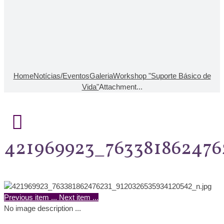
Home
Notícias/Eventos
Galeria
Workshop "Suporte Básico de
Vida"
Attachment...
421969923_763381862476
Previous item
...
Next item
...
No image description ...