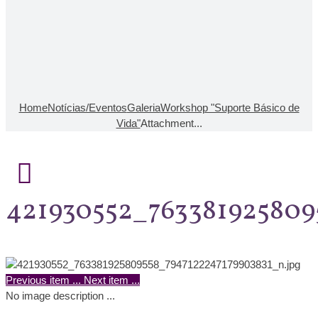
Home
Notícias/Eventos
Galeria
Workshop "Suporte Básico de
Vida"
Attachment...
421930552_763381925809
Previous item
...
Next item
...
No image description ...