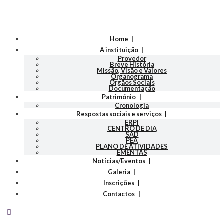
Home
A instituição
Provedor
Breve História
Missão, Visão e Valores
Organograma
Orgãos Sociais
Documentação
Património
Cronologia
Respostas sociais e serviços
ERPI
CENTRO DE DIA
SAD
PEA
PLANO DE ATIVIDADES
EMENTAS
Notícias/Eventos
Galeria
Inscrições
Contactos