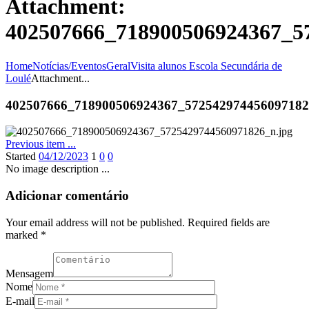
Attachment:
402507666_718900506924367_5
Home
Notícias/Eventos
Geral
Visita alunos Escola Secundária de
Loulé
Attachment...
402507666_718900506924367_57254297445609718
Previous item
...
Started
04/12/2023
1
0
0
No image description ...
Adicionar comentário
Your email address will not be published. Required fields are
marked *
Mensagem
Nome
E-mail