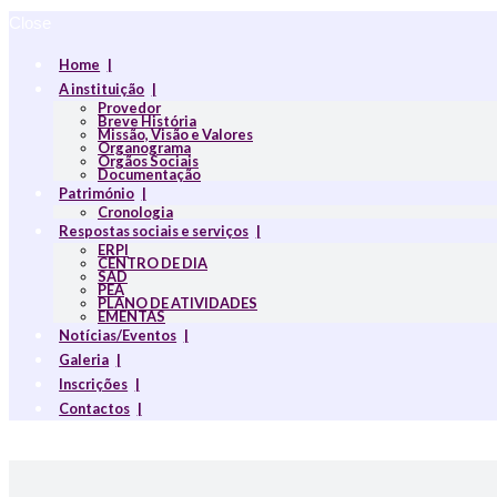
Close
Home
A instituição
Provedor
Breve História
Missão, Visão e Valores
Organograma
Orgãos Sociais
Documentação
Património
Cronologia
Respostas sociais e serviços
ERPI
CENTRO DE DIA
SAD
PEA
PLANO DE ATIVIDADES
EMENTAS
Notícias/Eventos
Galeria
Inscrições
Contactos