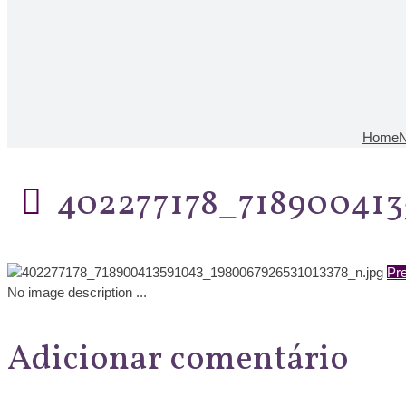
Home
N
402277178_718900413
Pre
No image description ...
Adicionar comentário