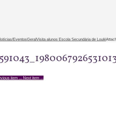
otícias/Eventos
Geral
Visita alunos Escola Secundária de Loulé
Attac
591043_198006792653101
vious item
...
Next item
...