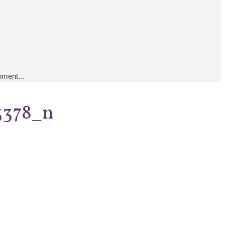
hment...
3378_n