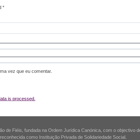
d *
ima vez que eu comentar.
ta is processed.
 de Fiéis, fundada na Ordem Jurídica Canónica, com o objectivo de s
tá reconhecida como Instituição Privada de Solidariedade Social.