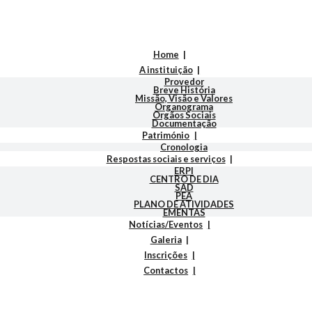
Home
A instituição
Provedor
Breve História
Missão, Visão e Valores
Organograma
Orgãos Sociais
Documentação
Património
Cronologia
Respostas sociais e serviços
ERPI
CENTRO DE DIA
SAD
PEA
PLANO DE ATIVIDADES
EMENTAS
Notícias/Eventos
Galeria
Inscrições
Contactos