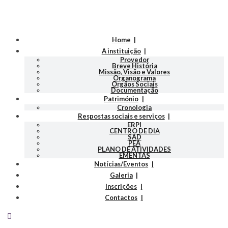
Home
A instituição
Provedor
Breve História
Missão, Visão e Valores
Organograma
Orgãos Sociais
Documentação
Património
Cronologia
Respostas sociais e serviços
ERPI
CENTRO DE DIA
SAD
PEA
PLANO DE ATIVIDADES
EMENTAS
Notícias/Eventos
Galeria
Inscrições
Contactos