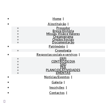
Home
A instituição
Provedor
Breve História
Missão, Visão e Valores
Organograma
Orgãos Sociais
Documentação
Património
Cronologia
Respostas sociais e serviços
ERPI
CENTRO DE DIA
SAD
PEA
PLANO DE ATIVIDADES
EMENTAS
Notícias/Eventos
Galeria
Inscrições
Contactos