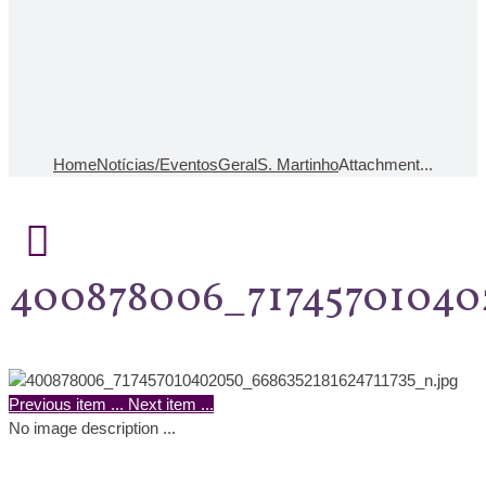
Home
Notícias/Eventos
Geral
S. Martinho
Attachment...
400878006_71745701040
Previous item
...
Next item
...
No image description ...