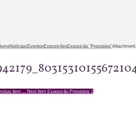
Home
Notícias/Eventos
Exposições
Exposição "Presépios"
Attachment.
942179_8031531015567210
vious item
...
Next item
Exposição Presépios 1