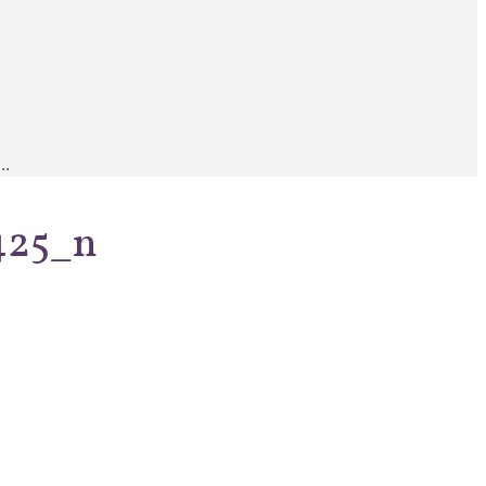
..
425_n