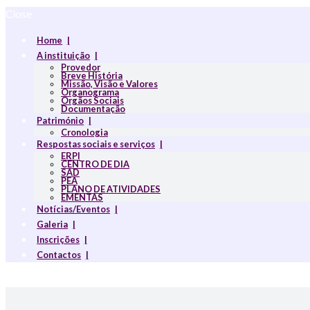
Close
Home
A instituição
Provedor
Breve História
Missão, Visão e Valores
Organograma
Orgãos Sociais
Documentação
Património
Cronologia
Respostas sociais e serviços
ERPI
CENTRO DE DIA
SAD
PEA
PLANO DE ATIVIDADES
EMENTAS
Notícias/Eventos
Galeria
Inscrições
Contactos