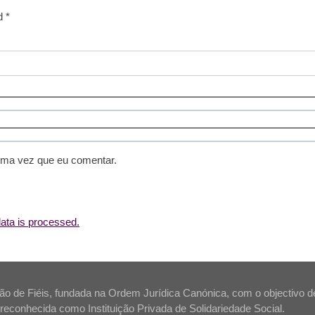
d *
ima vez que eu comentar.
ta is processed.
 de Fiéis, fundada na Ordem Jurídica Canónica, com o objectivo de s
tá reconhecida como Instituição Privada de Solidariedade Social.