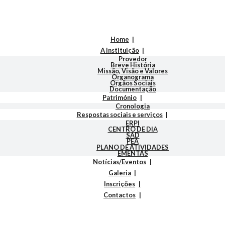
Home
A instituição
Provedor
Breve História
Missão, Visão e Valores
Organograma
Orgãos Sociais
Documentação
Património
Cronologia
Respostas sociais e serviços
ERPI
CENTRO DE DIA
SAD
PEA
PLANO DE ATIVIDADES
EMENTAS
Notícias/Eventos
Galeria
Inscrições
Contactos