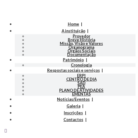
Home
A instituição
Provedor
Breve História
Missão, Visão e Valores
Organograma
Orgãos Sociais
Documentação
Património
Cronologia
Respostas sociais e serviços
ERPI
CENTRO DE DIA
SAD
PEA
PLANO DE ATIVIDADES
EMENTAS
Notícias/Eventos
Galeria
Inscrições
Contactos