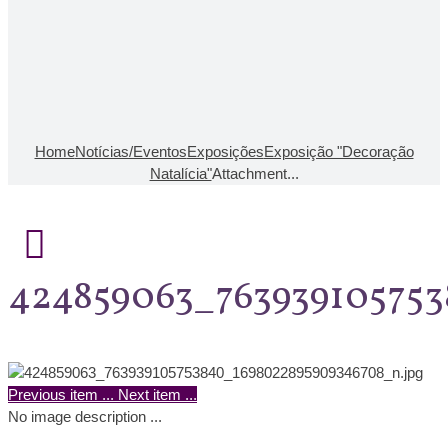
Home
Notícias/Eventos
Exposições
Exposição "Decoração
Natalícia"
Attachment...
424859063_76393910575
Previous item
...
Next item
...
No image description ...