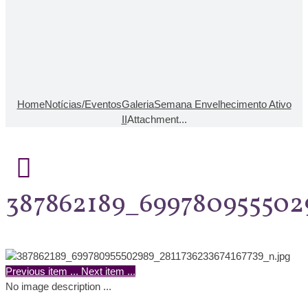
Home
Notícias/Eventos
Galeria
Semana Envelhecimento Ativo
II
Attachment...
387862189_699780955502
Previous item
...
Next item
...
No image description ...