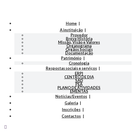
Home
A instituição
Provedor
Breve História
Missão, Visão e Valores
Organograma
Orgãos Sociais
Documentação
Património
Cronologia
Respostas sociais e serviços
ERPI
CENTRO DE DIA
SAD
PEA
PLANO DE ATIVIDADES
EMENTAS
Notícias/Eventos
Galeria
Inscrições
Contactos