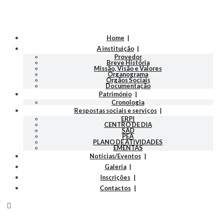
Home
A instituição
Provedor
Breve História
Missão, Visão e Valores
Organograma
Orgãos Sociais
Documentação
Património
Cronologia
Respostas sociais e serviços
ERPI
CENTRO DE DIA
SAD
PEA
PLANO DE ATIVIDADES
EMENTAS
Notícias/Eventos
Galeria
Inscrições
Contactos