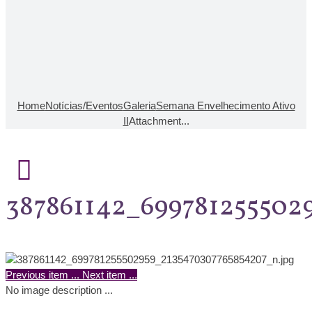
Home
Notícias/Eventos
Galeria
Semana Envelhecimento Ativo
II
Attachment...
387861142_699781255502
Previous item
...
Next item
...
No image description ...