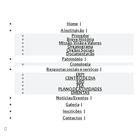
Home
A instituição
Provedor
Breve História
Missão, Visão e Valores
Organograma
Orgãos Sociais
Documentação
Património
Cronologia
Respostas sociais e serviços
ERPI
CENTRO DE DIA
SAD
PEA
PLANO DE ATIVIDADES
EMENTAS
Notícias/Eventos
Galeria
Inscrições
Contactos