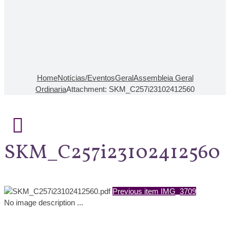
Home
Notícias/Eventos
Geral
Assembleia Geral
Ordinaria
Attachment: SKM_C257i23102412560
SKM_C257i23102412560
Previous item
IMG_3709
No image description ...