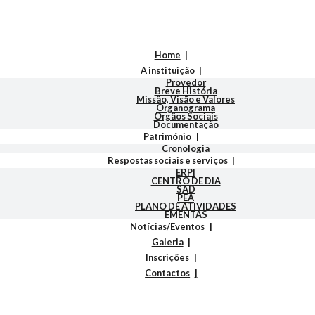
Home
A instituição
Provedor
Breve História
Missão, Visão e Valores
Organograma
Orgãos Sociais
Documentação
Património
Cronologia
Respostas sociais e serviços
ERPI
CENTRO DE DIA
SAD
PEA
PLANO DE ATIVIDADES
EMENTAS
Notícias/Eventos
Galeria
Inscrições
Contactos