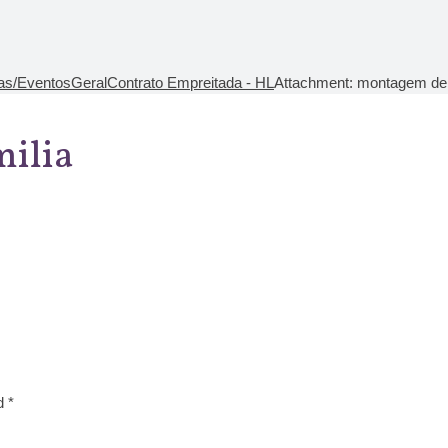
ias/Eventos
Geral
Contrato Empreitada - HL
Attachment: montagem de f
milia
d *