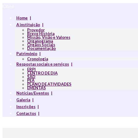
Close
Home
A instituição
Provedor
Breve História
Missão, Visão e Valores
Organograma
Orgãos Sociais
Documentação
Património
Cronologia
Respostas sociais e serviços
ERPI
CENTRO DE DIA
SAD
PEA
PLANO DE ATIVIDADES
EMENTAS
Notícias/Eventos
Galeria
Inscrições
Contactos