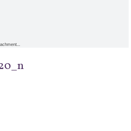
tachment...
520_n