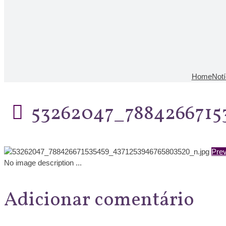
Home
Notí
53262047_7884266715
Prev
No image description ...
Adicionar comentário