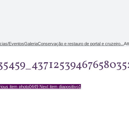
cias/Eventos
Galeria
Conservação e restauro de portal e cruzeiro...
At
35459_4371253946765803
ious item
photo0449
Next item
diapositivo1