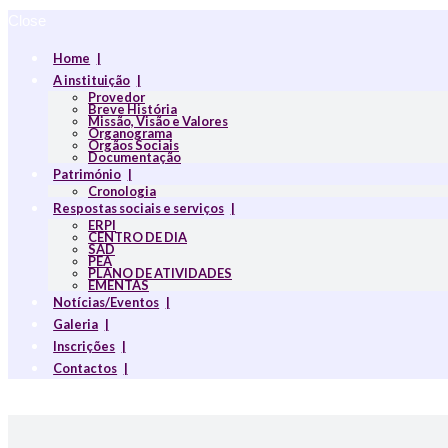
Close
Home
A instituição
Provedor
Breve História
Missão, Visão e Valores
Organograma
Orgãos Sociais
Documentação
Património
Cronologia
Respostas sociais e serviços
ERPI
CENTRO DE DIA
SAD
PEA
PLANO DE ATIVIDADES
EMENTAS
Notícias/Eventos
Galeria
Inscrições
Contactos