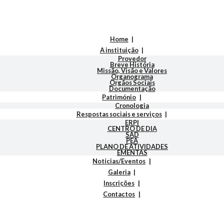
Home
A instituição
Provedor
Breve História
Missão, Visão e Valores
Organograma
Orgãos Sociais
Documentação
Património
Cronologia
Respostas sociais e serviços
ERPI
CENTRO DE DIA
SAD
PEA
PLANO DE ATIVIDADES
EMENTAS
Notícias/Eventos
Galeria
Inscrições
Contactos