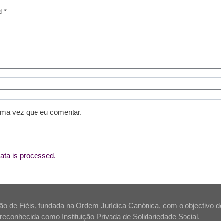
d *
ima vez que eu comentar.
ta is processed.
 de Fiéis, fundada na Ordem Jurídica Canónica, com o objectivo de s
tá reconhecida como Instituição Privada de Solidariedade Social.