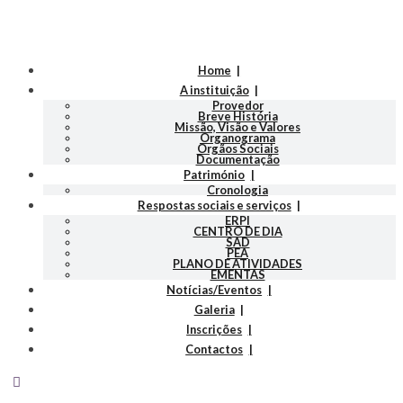
Home
A instituição
Provedor
Breve História
Missão, Visão e Valores
Organograma
Orgãos Sociais
Documentação
Património
Cronologia
Respostas sociais e serviços
ERPI
CENTRO DE DIA
SAD
PEA
PLANO DE ATIVIDADES
EMENTAS
Notícias/Eventos
Galeria
Inscrições
Contactos