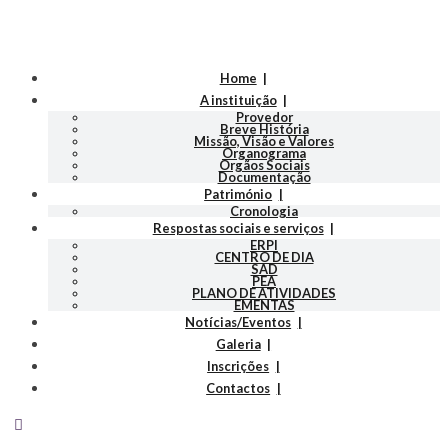
Home
A instituição
Provedor
Breve História
Missão, Visão e Valores
Organograma
Orgãos Sociais
Documentação
Património
Cronologia
Respostas sociais e serviços
ERPI
CENTRO DE DIA
SAD
PEA
PLANO DE ATIVIDADES
EMENTAS
Notícias/Eventos
Galeria
Inscrições
Contactos