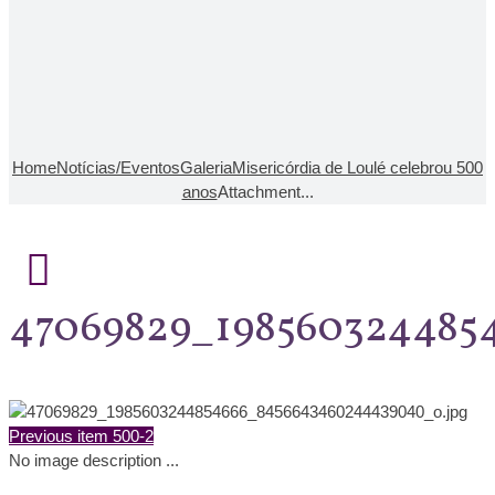
Home
Notícias/Eventos
Galeria
Misericórdia de Loulé celebrou 500
anos
Attachment...
47069829_198560324485
Previous item
500-2
No image description ...