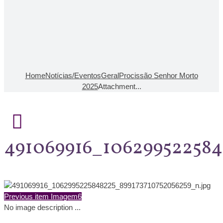
Home
Notícias/Eventos
Geral
Procissão Senhor Morto
2025
Attachment...
491069916_106299522584
Previous item
Imagem6
No image description ...