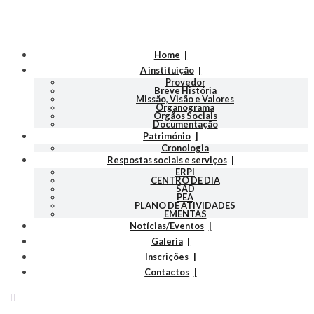
Home
A instituição
Provedor
Breve História
Missão, Visão e Valores
Organograma
Orgãos Sociais
Documentação
Património
Cronologia
Respostas sociais e serviços
ERPI
CENTRO DE DIA
SAD
PEA
PLANO DE ATIVIDADES
EMENTAS
Notícias/Eventos
Galeria
Inscrições
Contactos