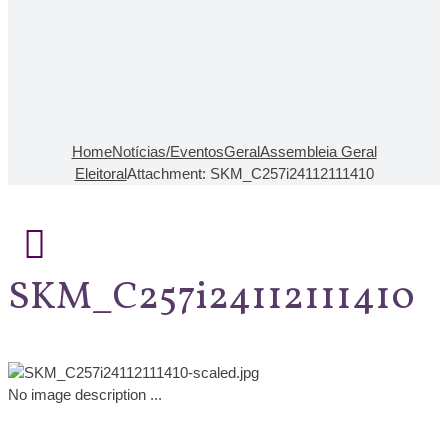
Home
Notícias/Eventos
Geral
Assembleia Geral
Eleitoral
Attachment: SKM_C257i24112111410
SKM_C257i24112111410
No image description ...