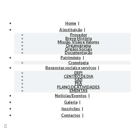
Home
A instituição
Provedor
Breve História
Missão, Visão e Valores
Organograma
Orgãos Sociais
Documentação
Património
Cronologia
Respostas sociais e serviços
ERPI
CENTRO DE DIA
SAD
PEA
PLANO DE ATIVIDADES
EMENTAS
Notícias/Eventos
Galeria
Inscrições
Contactos