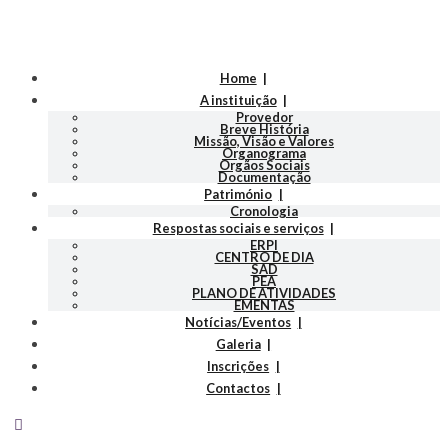
Home
A instituição
Provedor
Breve História
Missão, Visão e Valores
Organograma
Orgãos Sociais
Documentação
Património
Cronologia
Respostas sociais e serviços
ERPI
CENTRO DE DIA
SAD
PEA
PLANO DE ATIVIDADES
EMENTAS
Notícias/Eventos
Galeria
Inscrições
Contactos