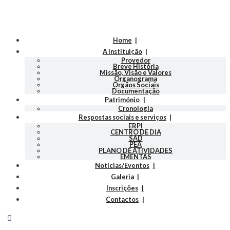
Home
A instituição
Provedor
Breve História
Missão, Visão e Valores
Organograma
Orgãos Sociais
Documentação
Património
Cronologia
Respostas sociais e serviços
ERPI
CENTRO DE DIA
SAD
PEA
PLANO DE ATIVIDADES
EMENTAS
Notícias/Eventos
Galeria
Inscrições
Contactos