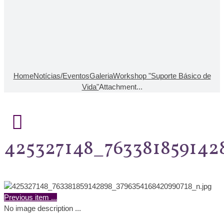
Home
Notícias/Eventos
Galeria
Workshop "Suporte Básico de
Vida"
Attachment...
425327148_763381859142
Previous item
...
No image description ...