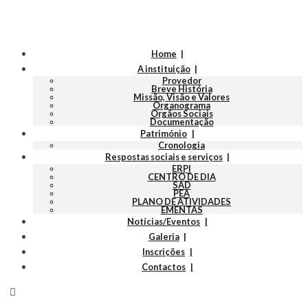
Home
A instituição
Provedor
Breve História
Missão, Visão e Valores
Organograma
Orgãos Sociais
Documentação
Património
Cronologia
Respostas sociais e serviços
ERPI
CENTRO DE DIA
SAD
PEA
PLANO DE ATIVIDADES
EMENTAS
Notícias/Eventos
Galeria
Inscrições
Contactos