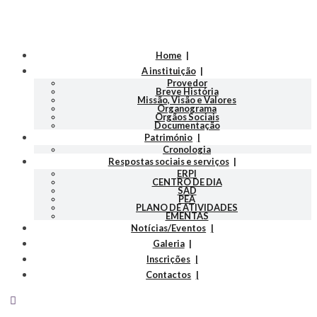
Home
A instituição
Provedor
Breve História
Missão, Visão e Valores
Organograma
Orgãos Sociais
Documentação
Património
Cronologia
Respostas sociais e serviços
ERPI
CENTRO DE DIA
SAD
PEA
PLANO DE ATIVIDADES
EMENTAS
Notícias/Eventos
Galeria
Inscrições
Contactos