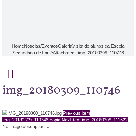
Home
Notícias/Eventos
Galeria
Visita de alunos da Escola
Secundária de Loulé
Attachment: img_20180309_110746
img_20180309_110746
Previous item
img_20180309_110746-copia
Next item
img_20180309_111622
No image description ...