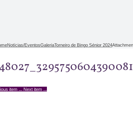
ome
Notícias/Eventos
Galeria
Torneiro de Bingo Sénior 2024
Attachment
748027_329575060439008
ious item
...
Next item
...