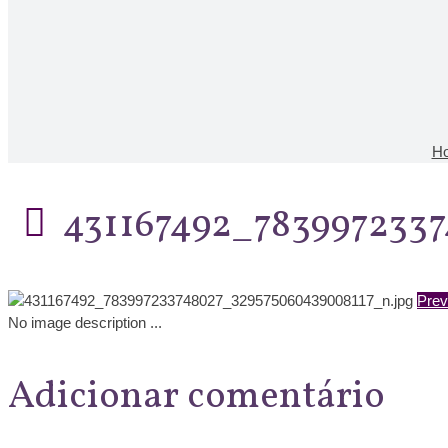
H
431167492_783997233
Prev
No image description ...
Adicionar comentário