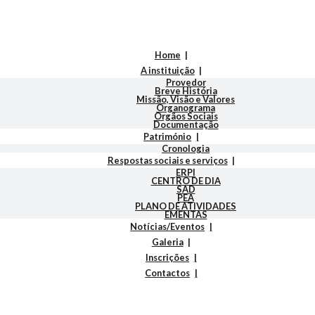
Home
A instituição
Provedor
Breve História
Missão, Visão e Valores
Organograma
Orgãos Sociais
Documentação
Património
Cronologia
Respostas sociais e serviços
ERPI
CENTRO DE DIA
SAD
PEA
PLANO DE ATIVIDADES
EMENTAS
Notícias/Eventos
Galeria
Inscrições
Contactos