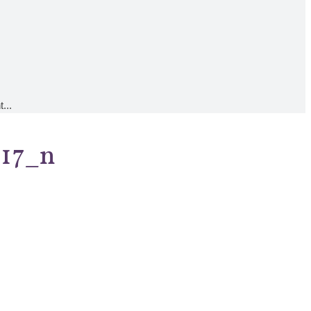
...
117_n