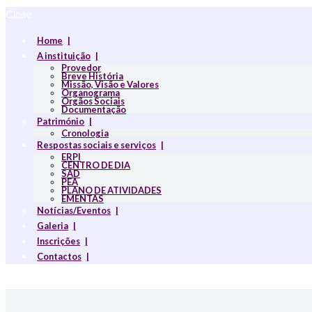
Close
Home
A instituição
Provedor
Breve História
Missão, Visão e Valores
Organograma
Orgãos Sociais
Documentação
Património
Cronologia
Respostas sociais e serviços
ERPI
CENTRO DE DIA
SAD
PEA
PLANO DE ATIVIDADES
EMENTAS
Notícias/Eventos
Galeria
Inscrições
Contactos