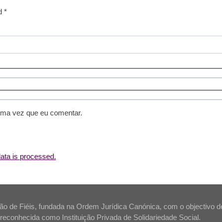
d *
ima vez que eu comentar.
ta is processed.
 de Fiéis, fundada na Ordem Jurídica Canónica, com o objectivo de s
tá reconhecida como Instituição Privada de Solidariedade Social.