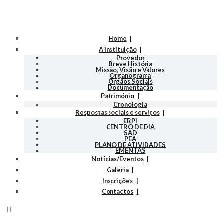
Home
A instituição
Provedor
Breve História
Missão, Visão e Valores
Organograma
Orgãos Sociais
Documentação
Património
Cronologia
Respostas sociais e serviços
ERPI
CENTRO DE DIA
SAD
PEA
PLANO DE ATIVIDADES
EMENTAS
Notícias/Eventos
Galeria
Inscrições
Contactos