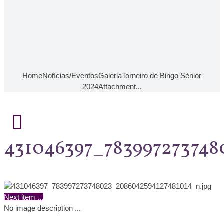
Home
Notícias/Eventos
Galeria
Torneiro de Bingo Sénior
2024
Attachment...
431046397_78399727374
Next item
...
No image description ...