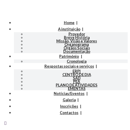
Home
A instituição
Provedor
Breve História
Missão, Visão e Valores
Organograma
Orgãos Sociais
Documentação
Património
Cronologia
Respostas sociais e serviços
ERPI
CENTRO DE DIA
SAD
PEA
PLANO DE ATIVIDADES
EMENTAS
Notícias/Eventos
Galeria
Inscrições
Contactos