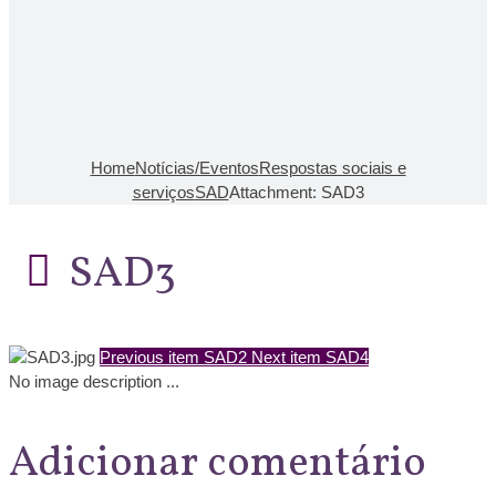
Home
Notícias/Eventos
Respostas sociais e
serviços
SAD
Attachment: SAD3
SAD3
Previous item
SAD2
Next item
SAD4
No image description ...
Adicionar comentário