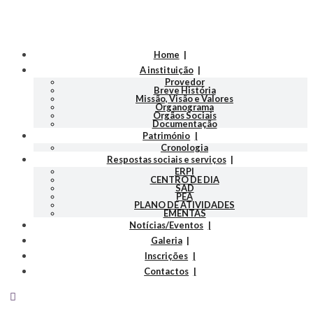
Home
A instituição
Provedor
Breve História
Missão, Visão e Valores
Organograma
Orgãos Sociais
Documentação
Património
Cronologia
Respostas sociais e serviços
ERPI
CENTRO DE DIA
SAD
PEA
PLANO DE ATIVIDADES
EMENTAS
Notícias/Eventos
Galeria
Inscrições
Contactos