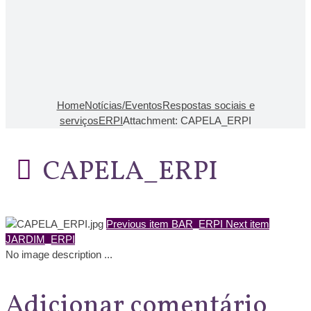
Home
Notícias/Eventos
Respostas sociais e
serviços
ERPI
Attachment: CAPELA_ERPI
CAPELA_ERPI
Previous item
BAR_ERPI
Next item
JARDIM_ERPI
No image description ...
Adicionar comentário