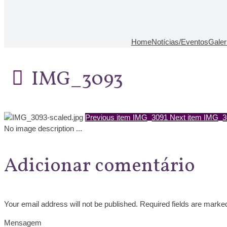
Home
Notícias/Eventos
Galer
IMG_3093
Previous item
IMG_3091
Next item
IMG_3
No image description ...
Adicionar comentário
Your email address will not be published. Required fields are marke
Mensagem