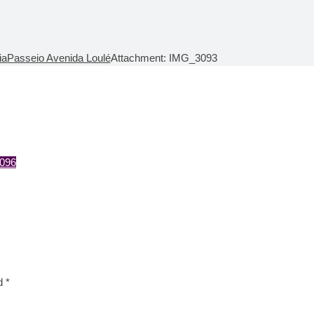
ia
Passeio Avenida Loulé
Attachment: IMG_3093
096
d *