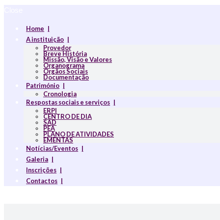
Close
Home
A instituição
Provedor
Breve História
Missão, Visão e Valores
Organograma
Orgãos Sociais
Documentação
Património
Cronologia
Respostas sociais e serviços
ERPI
CENTRO DE DIA
SAD
PEA
PLANO DE ATIVIDADES
EMENTAS
Notícias/Eventos
Galeria
Inscrições
Contactos