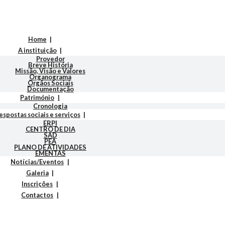
Home
A instituição
Provedor
Breve História
Missão, Visão e Valores
Organograma
Orgãos Sociais
Documentação
Património
Cronologia
espostas sociais e serviços
ERPI
CENTRO DE DIA
SAD
PEA
PLANO DE ATIVIDADES
EMENTAS
Notícias/Eventos
Galeria
Inscrições
Contactos