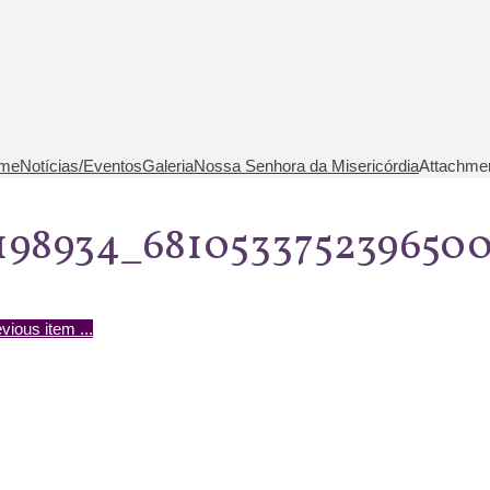
me
Notícias/Eventos
Galeria
Nossa Senhora da Misericórdia
Attachmen
198934_681053375239650
vious item
...