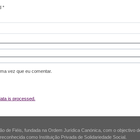
d *
ima vez que eu comentar.
ta is processed.
 de Fiéis, fundada na Ordem Jurídica Canónica, com o objectivo de s
tá reconhecida como Instituição Privada de Solidariedade Social.