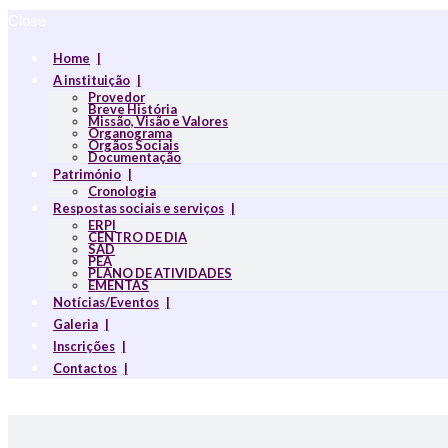
Close
Home
A instituição
Provedor
Breve História
Missão, Visão e Valores
Organograma
Orgãos Sociais
Documentação
Património
Cronologia
Respostas sociais e serviços
ERPI
CENTRO DE DIA
SAD
PEA
PLANO DE ATIVIDADES
EMENTAS
Notícias/Eventos
Galeria
Inscrições
Contactos