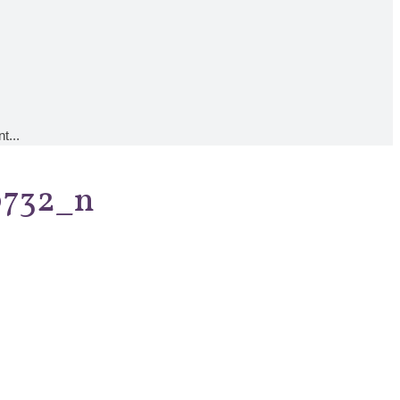
t...
0732_n