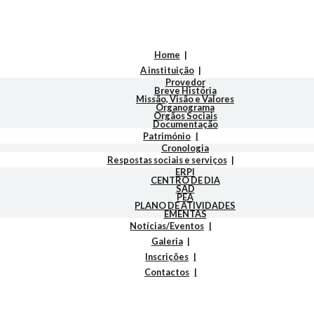
Home
A instituição
Provedor
Breve História
Missão, Visão e Valores
Organograma
Orgãos Sociais
Documentação
Património
Cronologia
Respostas sociais e serviços
ERPI
CENTRO DE DIA
SAD
PEA
PLANO DE ATIVIDADES
EMENTAS
Notícias/Eventos
Galeria
Inscrições
Contactos