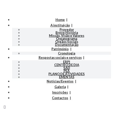
Home
A instituição
Provedor
Breve História
Missão, Visão e Valores
Organograma
Orgãos Sociais
Documentação
Património
Cronologia
Respostas sociais e serviços
ERPI
CENTRO DE DIA
SAD
PEA
PLANO DE ATIVIDADES
EMENTAS
Notícias/Eventos
Galeria
Inscrições
Contactos