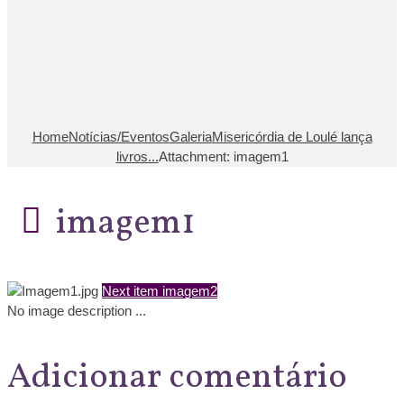
Home
Notícias/Eventos
Galeria
Misericórdia de Loulé lança
livros...
Attachment: imagem1
imagem1
Next item
imagem2
No image description ...
Adicionar comentário