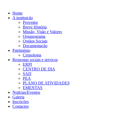
Home
A instituição
Provedor
Breve História
Missão, Visão e Valores
Organograma
Orgãos Sociais
Documentação
Património
Cronologia
Respostas sociais e serviços
ERPI
CENTRO DE DIA
SAD
PEA
PLANO DE ATIVIDADES
EMENTAS
Notícias/Eventos
Galeria
Inscrições
Contactos