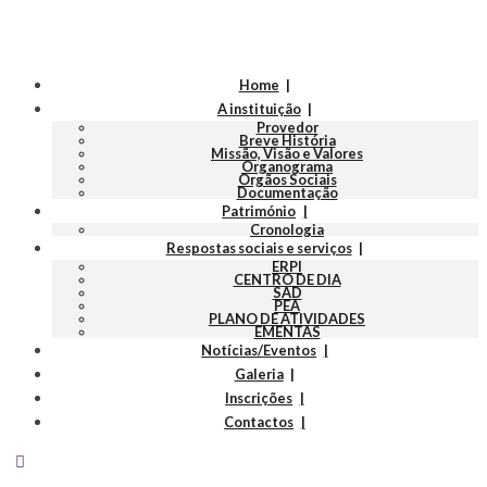
Home
A instituição
Provedor
Breve História
Missão, Visão e Valores
Organograma
Orgãos Sociais
Documentação
Património
Cronologia
Respostas sociais e serviços
ERPI
CENTRO DE DIA
SAD
PEA
PLANO DE ATIVIDADES
EMENTAS
Notícias/Eventos
Galeria
Inscrições
Contactos