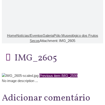
Home
Notícias/Eventos
Galeria
Pólo Museológico dos Frutos
Secos
Attachment: IMG_2605
IMG_2605
Previous item
IMG_2599
No image description ...
Adicionar comentário