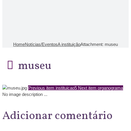
Home
Notícias/Eventos
A instituição
Attachment: museu
museu
Previous item
instituicao5
Next item
organograma
No image description ...
Adicionar comentário