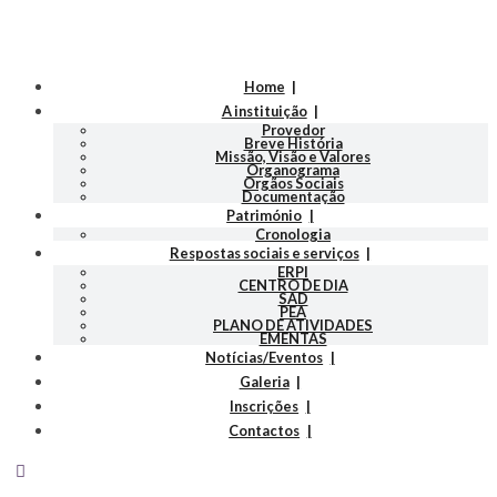
Home
A instituição
Provedor
Breve História
Missão, Visão e Valores
Organograma
Orgãos Sociais
Documentação
Património
Cronologia
Respostas sociais e serviços
ERPI
CENTRO DE DIA
SAD
PEA
PLANO DE ATIVIDADES
EMENTAS
Notícias/Eventos
Galeria
Inscrições
Contactos