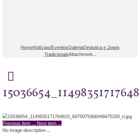
Home
Notícias/Eventos
Galeria
Ginástica e Jogos
Tradicionais
Attachment...
15036654_1149835171764
Previous item
...
Next item
...
No image description ...