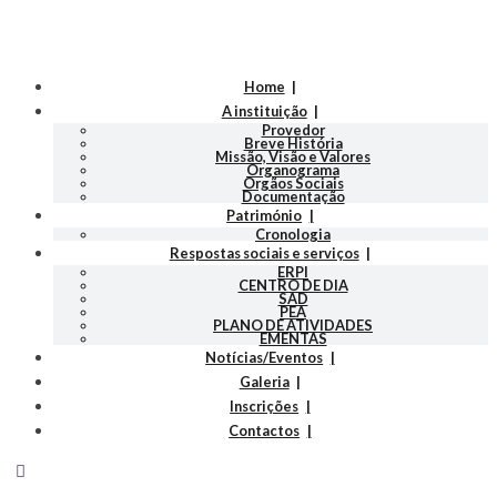
Home
A instituição
Provedor
Breve História
Missão, Visão e Valores
Organograma
Orgãos Sociais
Documentação
Património
Cronologia
Respostas sociais e serviços
ERPI
CENTRO DE DIA
SAD
PEA
PLANO DE ATIVIDADES
EMENTAS
Notícias/Eventos
Galeria
Inscrições
Contactos