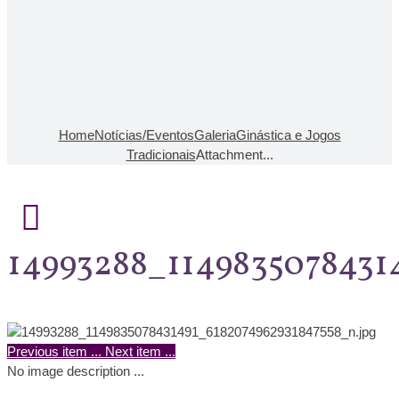
Home
Notícias/Eventos
Galeria
Ginástica e Jogos
Tradicionais
Attachment...
14993288_1149835078431
Previous item
...
Next item
...
No image description ...