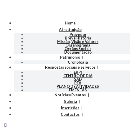
Home
A instituição
Provedor
Breve História
Missão, Visão e Valores
Organograma
Orgãos Sociais
Documentação
Património
Cronologia
Respostas sociais e serviços
ERPI
CENTRO DE DIA
SAD
PEA
PLANO DE ATIVIDADES
EMENTAS
Notícias/Eventos
Galeria
Inscrições
Contactos